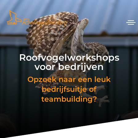
Roofvogelworkshops
voor bedrijven
Opzoek naar een leuk
bedrijfsuitje of
teambuilding?