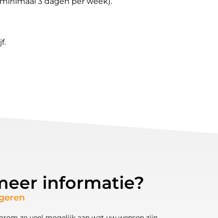
(minimaal 3 dagen per week).
f.
 meer informatie?
ageren
arom zo veel mogelijk aan wat uw wensen zijn.