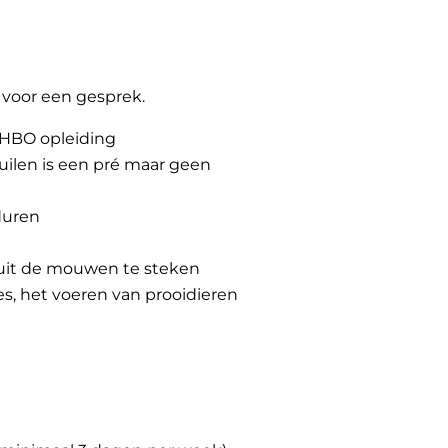
t voor een gesprek.
f HBO opleiding
uilen is een pré maar geen
duren
 uit de mouwen te steken
s, het voeren van prooidieren