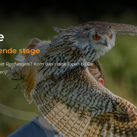
e
ende stage
et Roofvogels? Kom dan stage lopen bij De
rij!