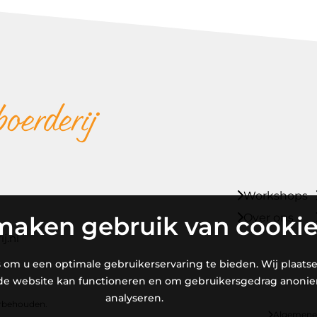
Workshops
Over ons
maken gebruik van cooki
j.nl
 om u een optimale gebruikerservaring te bieden. Wij plaats
 de website kan functioneren en om gebruikersgedrag anoni
analyseren.
orbehouden.
Algemene