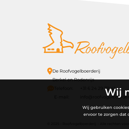
De Roofvogelboerderij
Berkel en Rodenrijs
Telefoon:
+31 6 24 29 79 41
Wij 
E-mail:
info@roofvogelboerderi
Wij gebruiken cookies
ervoor te zorgen dat
© 2025 - Roofvogelboerderij. - Alle rechten vo