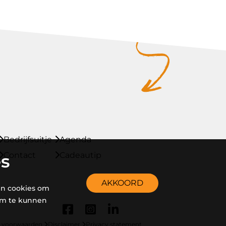
Bedrijfsuitje
Agenda
Contact
Cadeautip
es
AKKOORD
en cookies om
em te kunnen
 voorwaarden
Disclaimer
Privacy statement