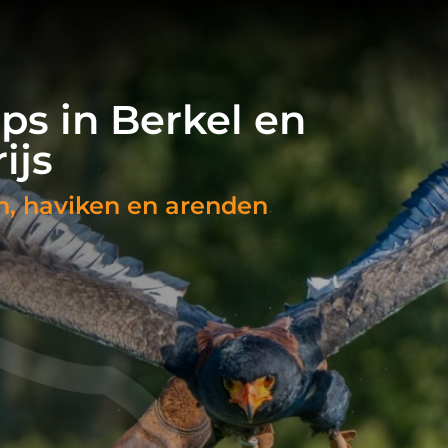
s in Berkel en
ijs
en, haviken en arenden