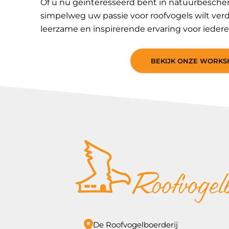
Of u nu geïnteresseerd bent in natuurbescherm
simpelweg uw passie voor roofvogels wilt ver
leerzame en inspirerende ervaring voor iedere
BEKIJK ONZE WORK
De Roofvogelboerderij