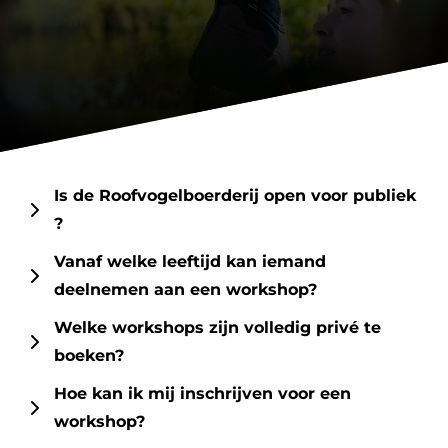
Is de Roofvogelboerderij open voor publiek
?
Vanaf welke leeftijd kan iemand
Helaas, wij zijn niet open op vaste tijden en
deelnemen aan een workshop?
dagen. Door de werkzaamheden met de
roofvogels op locaties in heel het land is dit niet
Welke workshops zijn volledig privé te
Bij de workshops hanteren wij een minimale
mogelijk. Enkel tijdens deelname aan activiteiten
boeken?
leeftijd van 12 jaar.
zoals workshops is ons terrein toegankelijk.
Hoe kan ik mij inschrijven voor een
De
VIP Workshop
en en het
Ouder&Kind
zijn
workshop?
volledig privé. De workshops kunnen in overleg