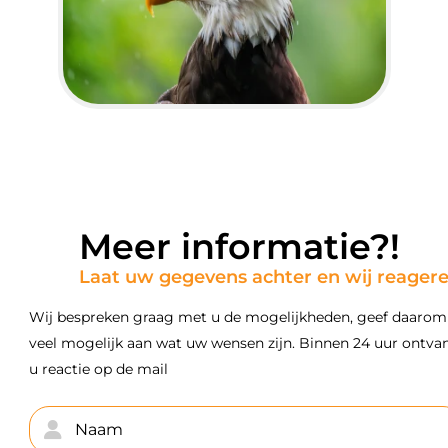
te laat komen, ziekte, ongeval,
transportproblemen, weersproblemen, of het
ontbreken van geldige vouchers of kadobonnen)
u zelf uw deelname heeft gewijzigd of
geannuleerd.
Meer informatie?!
Laat uw gegevens achter en wij reager
Wij bespreken graag met u de mogelijkheden, geef daarom
veel mogelijk aan wat uw wensen zijn. Binnen 24 uur ontva
u reactie op de mail